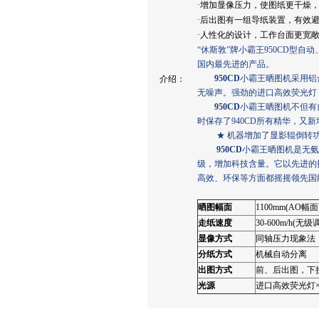
·增加显像压力，使图纸更干燥
·后出图有一组导纸装置，有效
·人性化的设计，工作台面更宽
“休斯敦”牌小霸王950CD型
国内最先进的产品。
950CD
小霸王晒图机采用铝
介绍：
无噪声。强劲的进口高效荧光灯
950CD
小霸王晒图机不但有
时保存了940CD所有精华，又
★ 机器增加了显影辊倒转功
950CD
小霸王晒图机是无氨
级，增加科技含量。它以先进的
高效、环保等方面都摇摇领先国
晒图幅面
1100mm(AO幅面
走纸速度
30-600m/h(无级
显像方式
同轴压力现象法
分纸方式
机械自动分离
出图方式
前、后出图，下
光源
进口高效荧光灯×