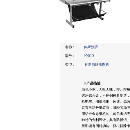
名称：
休斯敦牌
型号：
950CD
类型：
休斯敦牌晒图机
8
产品描述
·绿色环保，无嗅无味，即开即
·选用铝合金，不锈钢模具制造
·耗电省、图像清晰、改速、高
·装有自动分纸装置，减轻劳动
·用铝合金导纸机构，前后出纸
·独特的专利设计，具有防撕纸
·显影辊有倒转功能，轻松排除