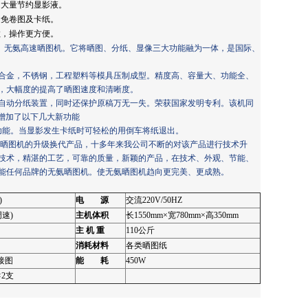
，大量节约显影液。
避免卷图及卡纸。
敞，操作更方便。
自动、无氨高速晒图机。它将晒图、分纸、显像三大功能融为一体，是国际、
合金，不锈钢，工程塑料等模具压制成型。精度高、容量大、功能全、
，大幅度的提高了晒图速度和清晰度。
自动分纸装置，同时还保护原稿万无一失。荣获国家发明专利。该机同
新增加了以下几大新功能
能。当显影发生卡纸时可轻松的用倒车将纸退出。
晒图机的升级换代产品，十多年来我公司不断的对该产品进行技术升
技术，精湛的工艺，可靠的质量，新颖的产品，在技术、外观、节能、
能任何品牌的无氨晒图机。使无氨晒图机趋向更完美、更成熟。
)
电 源
交流220V/50HZ
调速)
主机体积
长1550mm×宽780mm×高350mm
主
机
重
110公斤
消耗材料
各类晒图纸
接图
能 耗
450W
2支