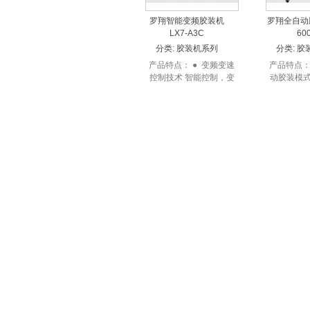
罗翔智能变频胶装机
罗翔全自动
LX7-A3C
60
分类:
胶装机系列
分类:
胶
产品特点： ● 变频变速
产品特点：
控制技术 智能控制，变
动胶装模式
频变速控制技术，根据胶
自动模式、
装书本厚度，自动调整机
选择，一键
器运行速...