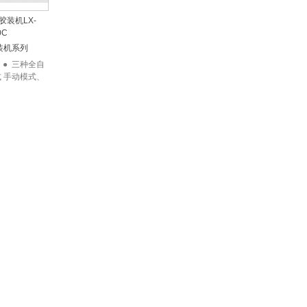
胶装机LX-
0C
装机系列
 ● 三种全自
 手动模式、
快装模式自由
切换 ...